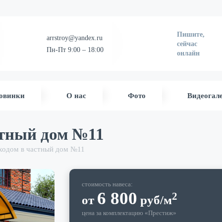
Пишите,
arrstroy@yandex.ru
сейчас
Пн-Пт 9:00 – 18:00
онлайн
овинки
О нас
Фото
Видеогал
стный дом №11
входом в частный дом №11
стоимость навеса:
6 800
2
от
руб
/м
цена за комплектацию «
Престиж
»