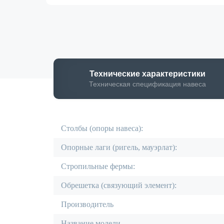
Технические
характеристики
Техническая спецификация навеса
Столбы (опоры навеса):
Опорные лаги (ригель, мауэрлат):
Стропильные фермы:
Обрешетка (связующий элемент):
Производитель
Название модели