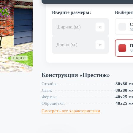
Введите размеры:
Выберит
С
5
П
6
Конструкция «
Престиж
»
Столбы:
80х80 м
Лаги:
80х80 м
Фермы:
40х25 м
Обрешётка:
40х25 м
Смотреть все характеристики