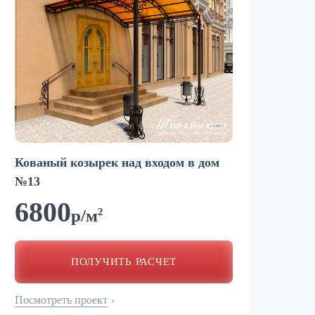
Кованый козырек над входом в дом
На
№13
6
6800
2
р/м
ПОЛУЧИТЬ РАСЧЕТ
Пос
Посмотреть проект
›