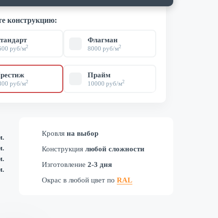
е конструкцию:
тандарт
Флагман
2
2
600 руб/м
8000 руб/м
рестиж
Прайм
2
2
800 руб/м
10000 руб/м
Кровля
на выбор
м.
м.
Конструкция
любой сложности
м.
Изготовление
2-3 дня
м.
Окрас в любой цвет по
RAL