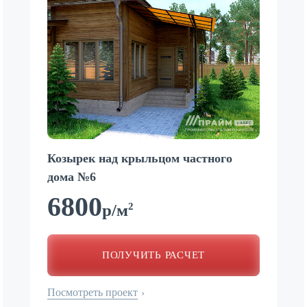
Козырек над крыльцом частного
дома №6
6800
2
р/м
ПОЛУЧИТЬ РАСЧЕТ
Посмотреть проект
›