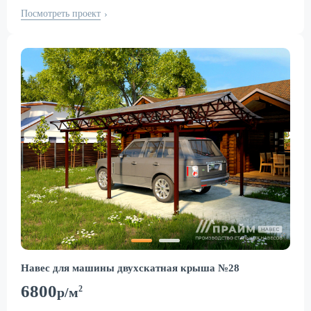
Посмотреть проект
›
Навес для машины двухскатная крыша №28
6800
2
р/м