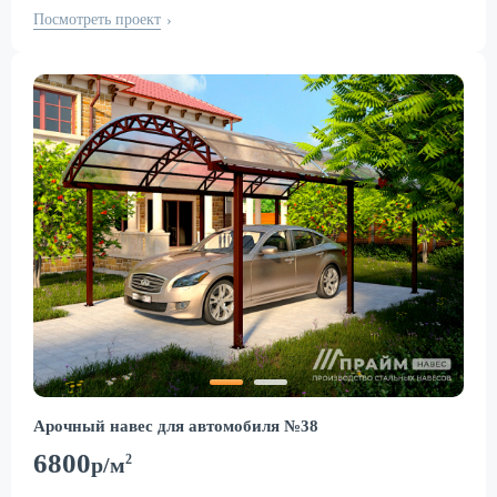
Посмотреть проект
›
Арочный навес для автомобиля №38
6800
2
р/м