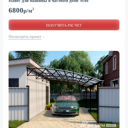
Навес для машины в частном доме №46
6800
2
р/м
ПОЛУЧИТЬ РАСЧЕТ
Посмотреть проект
›